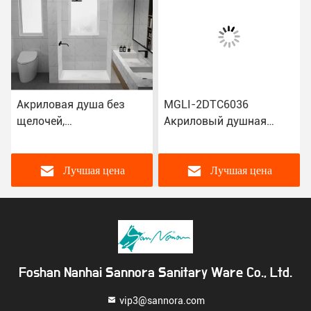
Акриловая душа без
MGLI-2DTC6036
щелочей,
Акриловый душная
сертифицированная
панель Белый высокий
CUPC, устойчивая к
глянцевый 1524 × 914 ×
отблески 3DTC6038
165 мм
Лучшая цена
Лучшая цена
Foshan Nanhai Sannora Sanitary Ware Co., Ltd.
vip3@sannora.com