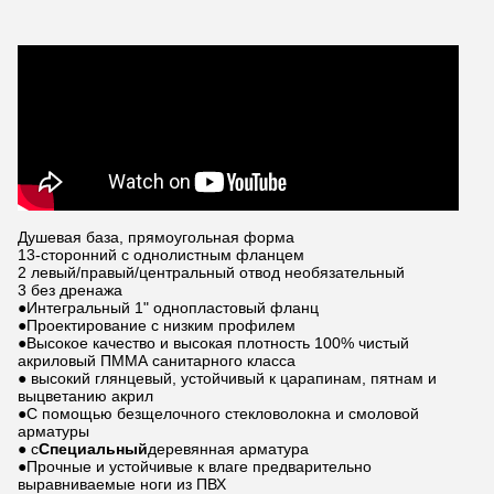
Душевая база, прямоугольная форма
13-сторонний с однолистным фланцем
2 левый/правый/центральный отвод необязательный
3 без дренажа
●Интегральный 1" однопластовый фланц
●Проектирование с низким профилем
●Высокое качество и высокая плотность 100% чистый
акриловый ПММА санитарного класса
● высокий глянцевый, устойчивый к царапинам, пятнам и
выцветанию акрил
●С помощью безщелочного стекловолокна и смоловой
арматуры
● с
Специальный
деревянная арматура
●Прочные и устойчивые к влаге предварительно
выравниваемые ноги из ПВХ