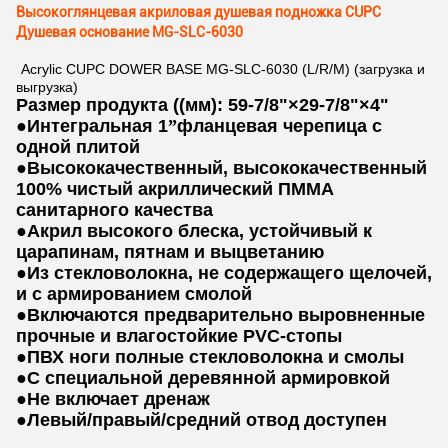
Высокоглянцевая акриловая душевая подножка CUPC
Душевая основание MG-SLC-6030
Acrylic CUPC DOWER BASE MG-SLC-6030 (L/R/M) (загрузка и
выгрузка)
Размер продукта ((мм): 59-7/8"×29-7/8"×4"
●
Интегральная 1
”
фланцевая черепица с
одной плитой
●
Высококачественный, высококачественный
100% чистый акриллический ПММА
санитарного качества
●
Акрил высокого блеска, устойчивый к
царапинам, пятнам и выцветанию
●
Из стекловолокна, не содержащего щелочей,
и с армированием смолой
●
Включаются предварительно выровненные
прочные и влагостойкие PVC-стопы
●
ПВХ ноги полные стекловолокна и смолы
●
С специальной деревянной армировкой
●
Не включает дренаж
●
Левый/правый/средний отвод доступен