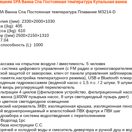
ешняя SPA Ванна Спа Постоянная температура Купальная ванна
А Ванна Спа Постоянная температура Плавание M3214-D
елия ((мм): 2330×2000×1030
а ((kg): 405
са ((kg): 610
ер ((мм):2500×2150×1310
7.04
способность (L): 1000
ассажа на открытом воздухе / вместимость: 5 человек
 система цифрового управления (с FM радио и громкоговорителем
кой защитой от заморозки, ключ от панели управления заблокиров
памяти,настройка температурного режима), USB и Bluetooth плеер
одяным гидромассажем (водяной насос с 1,5 л.с. / 2 штуки, 9 штук
й вихрь регулирующий переключатель
ьтрации 4 циклов ((фильтровое устройство, фильтрационный насо
 ванна ((400W пузырька насос, 8 штук светодиодный пузырь джет)
е цветное светодиодное освещение
еский нагреватель 3КВт, изоляционная крышка, изоляционная пен
ий водонепроницаемый и влагостойкий ПВХ фартук и ПВХ шаг
одозабора и система водоотведения с переполнением
 Водопад 1pc
база конструкции С.С.
орячей и холодной воды и смеситель дивертера и ручной душ и во