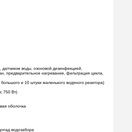
, датчиком воды, озоновой дезинфекцией,
ан, предварительное нагревание, фильтрация цикла,
и большого и 10 штуки маленького водяного реактора)
с 750 Вт)
овая оболочка
допад водозабора