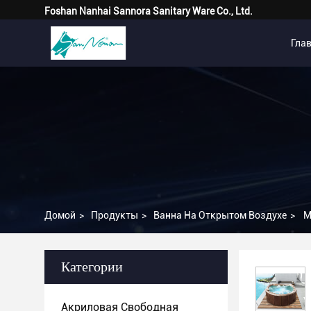
Foshan Nanhai Sannora Sanitary Ware Co., Ltd.
Гла
Домой
>
Продукты
>
Ванна На Открытом Воздухе
>
M
Категории
Акриловая Свободная