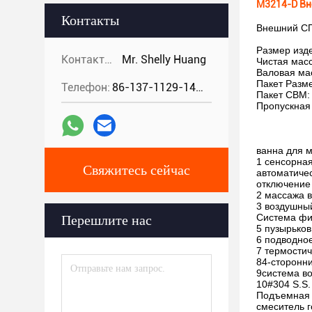
M3214-D Вн
Контакты
Внешний СП
Размер изд
Контакты:
Mr. Shelly Huang
Чистая масс
Валовая мас
Пакет Разм
Телефон:
86-137-1129-1448
Пакет CBM: 
Пропускная 
ванна для м
1 сенсорная
Свяжитесь сейчас
автоматичес
отключение 
2 массажа в
3 воздушны
Система фил
Перешлите нас
5 пузырьков
6 подводно
7 термостич
84-сторонн
9система в
10#304 S.S.
Подъемная 
смеситель г